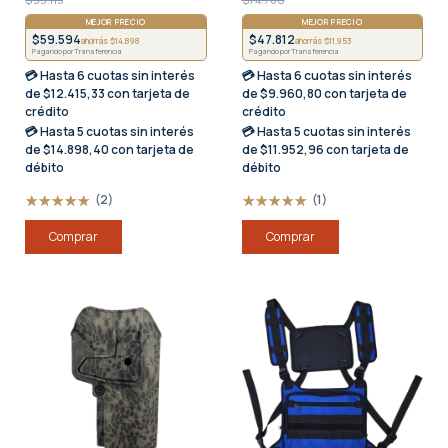
MEJOR PRECIO
MEJOR PRECIO
$59.594
$47.812
ahorrás $14.898
ahorrás $11.953
Pagando por Transferencia
Pagando por Transferencia
💳 Hasta
6 cuotas sin interés
💳 Hasta
6 cuotas sin interés
de $12.415,33 con tarjeta de
de $9.960,80 con tarjeta de
crédito
crédito
💳 Hasta
5 cuotas sin interés
💳 Hasta
5 cuotas sin interés
de $14.898,40 con tarjeta de
de $11.952,96 con tarjeta de
débito
débito
(2)
(1)
Comprar
Comprar