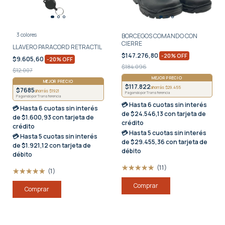
3 colores
BORCEGOS COMANDO CON
CIERRE
LLAVERO PARACORD RETRACTIL
$147.276,80
-
20
%
OFF
$9.605,60
-
20
%
OFF
$184.096
$12.007
MEJOR PRECIO
MEJOR PRECIO
$117.822
ahorrás $29.455
$7685
ahorrás $1921
Pagando por Transferencia
Pagando por Transferencia
💳 Hasta
6 cuotas sin interés
💳 Hasta
6 cuotas sin interés
de $24.546,13 con tarjeta de
de $1.600,93 con tarjeta de
crédito
crédito
💳 Hasta
5 cuotas sin interés
💳 Hasta
5 cuotas sin interés
de $29.455,36 con tarjeta de
de $1.921,12 con tarjeta de
débito
débito
(11)
(1)
Comprar
Comprar