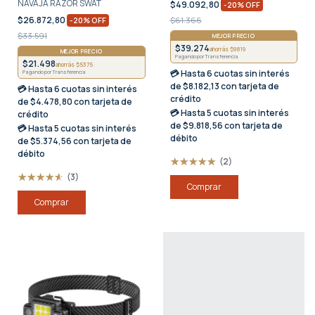
NAVAJA RAZOR SWAT
$49.092,80
-
20
%
OFF
$26.872,80
-
20
%
OFF
$61.366
$33.591
MEJOR PRECIO
$39.274
ahorrás $9819
MEJOR PRECIO
Pagando por Transferencia
$21.498
ahorrás $5375
💳 Hasta
6 cuotas sin interés
Pagando por Transferencia
de $8.182,13 con tarjeta de
💳 Hasta
6 cuotas sin interés
crédito
de $4.478,80 con tarjeta de
💳 Hasta
5 cuotas sin interés
crédito
de $9.818,56 con tarjeta de
💳 Hasta
5 cuotas sin interés
débito
de $5.374,56 con tarjeta de
débito
(2)
(3)
Comprar
Comprar