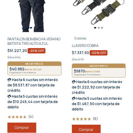
3 colores
PANTALON BOMBACHA VERANO
BATISTA TIRO ALTO AZUL
LLAVERO COBRA
$51.227,20
-
20
%
OFF
$7.337,50
-
50
%
OFF
$64.034
$14.675
MEJOR PRECIO
MEJOR PRECIO
$40.982
ahorrás $10.245
$5870
ahorrás $1468
Pagando por Transferencia
Pagando por Transferencia
💳 Hasta
6 cuotas sin interés
💳 Hasta
6 cuotas sin interés
de $8.537,87 con tarjeta de
de $1.222,92 con tarjeta de
crédito
crédito
💳 Hasta
5 cuotas sin interés
💳 Hasta
5 cuotas sin interés
de $10.245,44 con tarjeta de
de $1.467,50 con tarjeta de
débito
débito
(4)
(6)
Comprar
Comprar