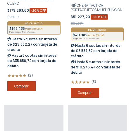
CUERO
RIÑONERA TACTICA
PORTAOBJETOS MULTIFUNCION
$179.293,60
-
20
%
OFF
$51.227,20
$224.117
-
20
%
OFF
$64.034
MEJOR PRECIO
$143.435
ahorrás $35.859
MEJOR PRECIO
Pagando por Transferencia
$40.982
ahorrás $10.245
💳 Hasta
6 cuotas sin interés
Pagando por Transferencia
de $29.882,27 con tarjeta de
💳 Hasta
6 cuotas sin interés
crédito
de $8.537,87 con tarjeta de
💳 Hasta
5 cuotas sin interés
crédito
de $35.858,72 con tarjeta de
💳 Hasta
5 cuotas sin interés
débito
de $10.245,44 con tarjeta de
débito
(2)
(3)
Comprar
Comprar