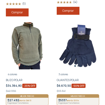
(4)
(1)
Comprar
4 colores
3 colores
BUZO POLAR
GUANTES POLAR
$34.364,80
$6.670,50
-
20
%
OFF
-
50
%
OFF
$42.956
$13.341
MEJOR PRECIO
MEJOR PRECIO
$27.492
$5337
ahorrás $6873
ahorrás $1334
Pagando por Transferencia
Pagando por Transferencia