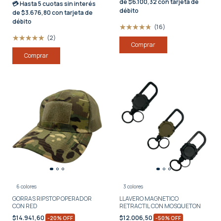
de $6.100,32 con tarjeta de
💳 Hasta
5 cuotas sin interés
débito
de $3.676,80 con tarjeta de
débito
(16)
(2)
Comprar
6 colores
3 colores
GORRAS RIPSTOP OPERADOR
LLAVERO MAGNETICO
CON RED
RETRACTIL CON MOSQUETON
$14.941,60
$12.006,50
-
20
%
OFF
-
50
%
OFF