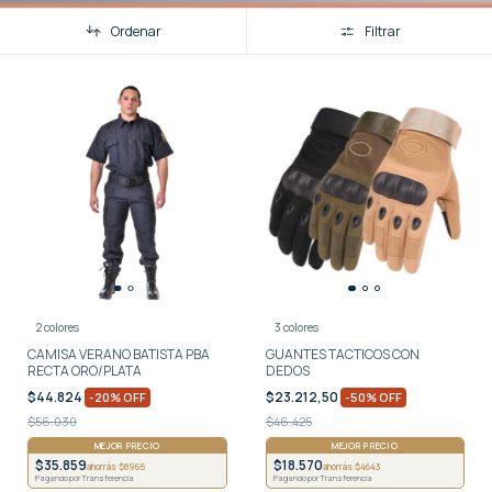
Ordenar
Filtrar
2 colores
3 colores
CAMISA VERANO BATISTA PBA
GUANTES TACTICOS CON
RECTA ORO/PLATA
DEDOS
$44.824
$23.212,50
-
20
%
OFF
-
50
%
OFF
$56.030
$46.425
MEJOR PRECIO
MEJOR PRECIO
$35.859
$18.570
ahorrás $8965
ahorrás $4643
Pagando por Transferencia
Pagando por Transferencia