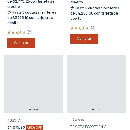
de $2.779,25 con tarjeta de
crédito
crédito
💳 Hasta
5 cuotas sin interés
💳 Hasta
5 cuotas sin interés
de $4.268,96 con tarjeta de
de $3.335,10 con tarjeta de
débito
débito
(2)
(2)
Comprar
Comprar
2 colores
KUBOTAN
TRICOTA ESCOTE EN V
$4.675,20
-
20
%
OFF