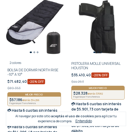
2 colores
PISTOLERA MOLLE UNIVERSAL
HOUSTON
BOLSA DE DORMIR NORTH RISE
-10° A 10°
$35.410,40
-
20
%
OFF
$71.482,40
-
20
%
OFF
$44.263
$89.353
MEJOR PRECIO
$28.328
ahorrás $7082
MEJOR PRECIO
Pagando por Transferencia
$57.186
ahorrás $14.296
💳 Hasta
6 cuotas sin interés
Pagando por Transferencia
de $5.901,73 con tarjeta de
💳 Hasta
6 cuotas sin interés
crédito
de $11.913,73 con tarjeta de
Al navegar por este sitio
aceptás el uso de cookies
para agilizar tu
💳 Hasta
5 cuotas sin interés
crédito
Entendido
experiencia de compra.
de $7.082,08 con tarjeta de
💳 Hasta
5 cuotas sin interés
débito