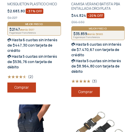
MOSQUETON PLASTICO CHICO
CAMISA VERANO BATISTA PBA
ENTALLADA ORO/PLATA
$2.683,80
-
37
%
OFF
$44.824
-
20
%
OFF
$4.227
$56.030
MEJOR PRECIO
$2147
MEJOR PRECIO
ahorrás $537
$35.859
Pagando por Transferencia
ahorrás $8965
Pagando por Transferencia
💳 Hasta
6 cuotas sin interés
💳 Hasta
6 cuotas sin interés
de $447,30 con tarjeta de
de $7.470,67 con tarjeta de
crédito
crédito
💳 Hasta
5 cuotas sin interés
💳 Hasta
5 cuotas sin interés
de $536,76 con tarjeta de
de $8.964,80 con tarjeta de
débito
débito
(2)
(3)
Comprar
Comprar