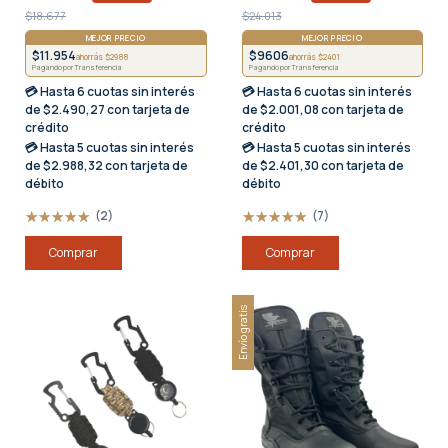
$18.677
$24.013
MEJOR PRECIO
MEJOR PRECIO
$11.954
$9606
ahorrás $2988
ahorrás $2401
Pagando por Transferencia
Pagando por Transferencia
💳 Hasta
6 cuotas sin interés
💳 Hasta
6 cuotas sin interés
de $2.490,27 con tarjeta de
de $2.001,08 con tarjeta de
crédito
crédito
💳 Hasta
5 cuotas sin interés
💳 Hasta
5 cuotas sin interés
de $2.988,32 con tarjeta de
de $2.401,30 con tarjeta de
débito
débito
(2)
(7)
Comprar
Comprar
Envío gratis