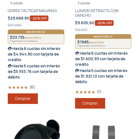
3 colores
3 colores
GORRA TACTICAP MALVINAS
LLAVERO RETRACTIL CON
GANCHO
$29.668,80
-
20
%
OFF
$9.605,60
-
20
%
OFF
$37.086
$12.007
MEJOR PRECIO
$23.735
MEJOR PRECIO
ahorrás $5934
$7685
Pagando por Transferencia
ahorrás $1921
Pagando por Transferencia
💳 Hasta
6 cuotas sin interés
💳 Hasta
6 cuotas sin interés
de $4.944,80 con tarjeta de
de $1.600,93 con tarjeta de
crédito
crédito
💳 Hasta
5 cuotas sin interés
💳 Hasta
5 cuotas sin interés
de $5.933,76 con tarjeta de
de $1.921,12 con tarjeta de
débito
débito
(6)
(1)
Comprar
Comprar