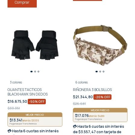
Comprar
3 colores
6 colores
GUANTES TACTICOS
RIÑONERA 3 BOLSILLOS
BLACKHAWK SIN DEDOS
$21.344,80
-
20
%
OFF
$16.675,50
-
50
%
OFF
$26.681
$33.351
MEJOR PRECIO
MEJOR PRECIO
$17.076
ahorrás $4269
$13.341
Pagando por Transferencia
ahorrás $3335
Pagando por Transferencia
💳 Hasta
6 cuotas sin interés
💳 Hasta
6 cuotas sin interés
de $3.557,47 con tarjeta de