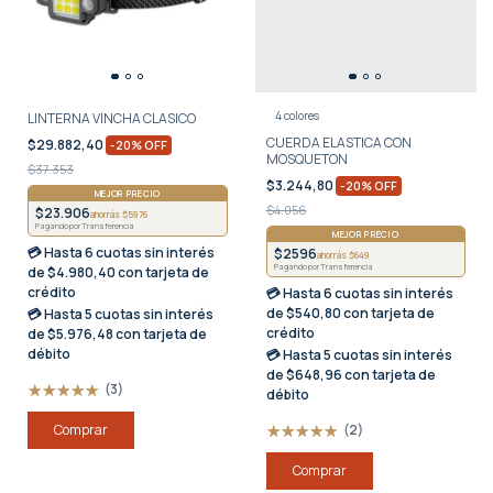
4 colores
LINTERNA VINCHA CLASICO
CUERDA ELASTICA CON
$29.882,40
-
20
%
OFF
MOSQUETON
$37.353
$3.244,80
-
20
%
OFF
MEJOR PRECIO
$4.056
$23.906
ahorrás $5976
Pagando por Transferencia
MEJOR PRECIO
💳 Hasta
6 cuotas sin interés
$2596
ahorrás $649
Pagando por Transferencia
de $4.980,40 con tarjeta de
crédito
💳 Hasta
6 cuotas sin interés
de $540,80 con tarjeta de
💳 Hasta
5 cuotas sin interés
crédito
de $5.976,48 con tarjeta de
débito
💳 Hasta
5 cuotas sin interés
de $648,96 con tarjeta de
(3)
débito
(2)
Comprar