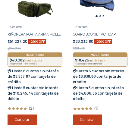
3 colores
5 colores
RIÑONERA PORTA ARMA MOLLE
GORRO BOONIE TACTICAP
$51.227,20
$23.032,80
-
20
%
OFF
-
20
%
OFF
$64.034
$28.791
MEJOR PRECIO
MEJOR PRECIO
$40.982
$18.426
ahorrás $10.245
ahorrás $4607
Pagando por Transferencia
Pagando por Transferencia
💳 Hasta
6 cuotas sin interés
💳 Hasta
6 cuotas sin interés
de $8.537,87 con tarjeta de
de $3.838,80 con tarjeta de
crédito
crédito
💳 Hasta
5 cuotas sin interés
💳 Hasta
5 cuotas sin interés
de $10.245,44 con tarjeta de
de $4.606,56 con tarjeta de
débito
débito
(2)
(1)
Comprar
Comprar