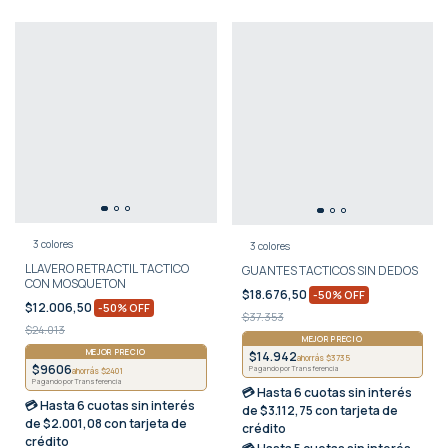
3 colores
3 colores
LLAVERO RETRACTIL TACTICO
GUANTES TACTICOS SIN DEDOS
CON MOSQUETON
$18.676,50
-
50
%
OFF
$12.006,50
-
50
%
OFF
$37.353
$24.013
MEJOR PRECIO
MEJOR PRECIO
$14.942
ahorrás $3735
$9606
Pagando por Transferencia
ahorrás $2401
Pagando por Transferencia
💳 Hasta
6 cuotas sin interés
💳 Hasta
6 cuotas sin interés
de $3.112,75 con tarjeta de
de $2.001,08 con tarjeta de
crédito
crédito