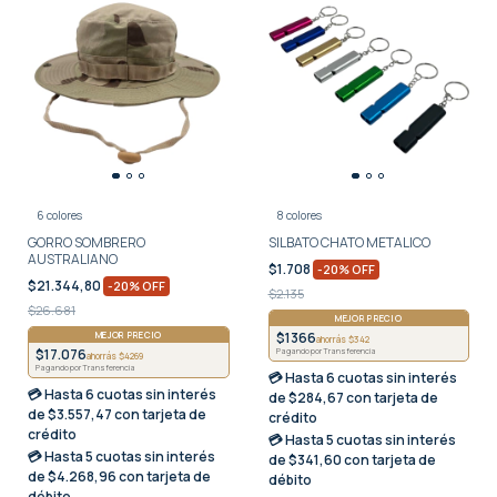
6 colores
8 colores
GORRO SOMBRERO
SILBATO CHATO METALICO
AUSTRALIANO
$1.708
-
20
%
OFF
$21.344,80
-
20
%
OFF
$2.135
$26.681
MEJOR PRECIO
MEJOR PRECIO
$1366
ahorrás $342
$17.076
Pagando por Transferencia
ahorrás $4269
Pagando por Transferencia
💳 Hasta
6 cuotas sin interés
💳 Hasta
6 cuotas sin interés
de $284,67 con tarjeta de
de $3.557,47 con tarjeta de
crédito
crédito
💳 Hasta
5 cuotas sin interés
💳 Hasta
5 cuotas sin interés
de $341,60 con tarjeta de
de $4.268,96 con tarjeta de
débito
débito