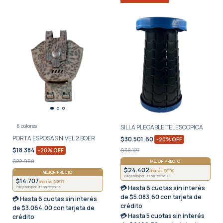
6 colores
SILLA PLEGABLE TELESCOPICA
PORTA ESPOSAS NIVEL 2 BOER
$30.501,60
-
20
%
OFF
$18.384
-
20
%
OFF
$38.127
$22.980
MEJOR PRECIO
$24.402
ahorrás $6100
MEJOR PRECIO
Pagando por Transferencia
$14.707
ahorrás $3677
💳 Hasta
6 cuotas sin interés
Pagando por Transferencia
de $5.083,60 con tarjeta de
💳 Hasta
6 cuotas sin interés
crédito
de $3.064,00 con tarjeta de
💳 Hasta
5 cuotas sin interés
crédito