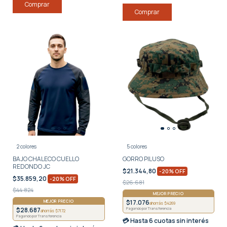
Comprar
Comprar
2 colores
5 colores
BAJO CHALECO CUELLO
GORRO PILUSO
REDONDO JC
$21.344,80
-
20
%
OFF
$35.859,20
-
20
%
OFF
$26.681
$44.824
MEJOR PRECIO
MEJOR PRECIO
$17.076
ahorrás $4269
$28.687
Pagando por Transferencia
ahorrás $7172
Pagando por Transferencia
💳 Hasta
6 cuotas sin interés