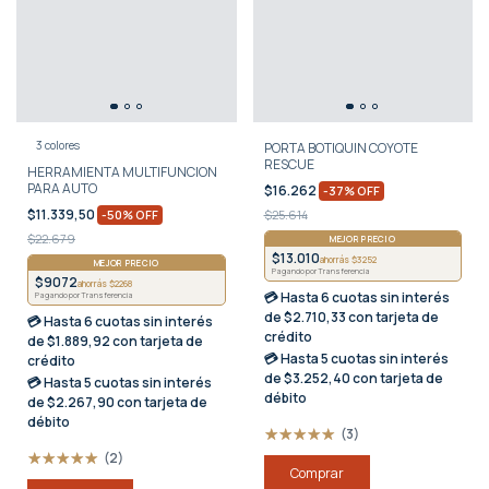
3 colores
PORTA BOTIQUIN COYOTE
RESCUE
HERRAMIENTA MULTIFUNCION
PARA AUTO
$16.262
-
37
%
OFF
$11.339,50
-
50
%
OFF
$25.614
$22.679
MEJOR PRECIO
$13.010
ahorrás $3252
MEJOR PRECIO
Pagando por Transferencia
$9072
ahorrás $2268
💳 Hasta
6 cuotas sin interés
Pagando por Transferencia
de $2.710,33 con tarjeta de
💳 Hasta
6 cuotas sin interés
crédito
de $1.889,92 con tarjeta de
💳 Hasta
5 cuotas sin interés
crédito
de $3.252,40 con tarjeta de
💳 Hasta
5 cuotas sin interés
débito
de $2.267,90 con tarjeta de
débito
(3)
(2)