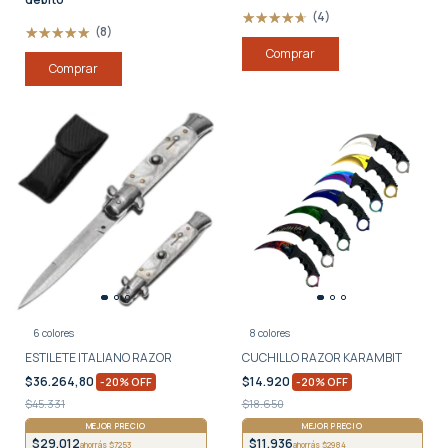
(4)
(8)
Comprar
Comprar
6 colores
8 colores
ESTILETE ITALIANO RAZOR
CUCHILLO RAZOR KARAMBIT
$36.264,80
$14.920
-
20
%
OFF
-
20
%
OFF
$45.331
$18.650
MEJOR PRECIO
MEJOR PRECIO
$29.012
$11.936
ahorrás $7253
ahorrás $2984