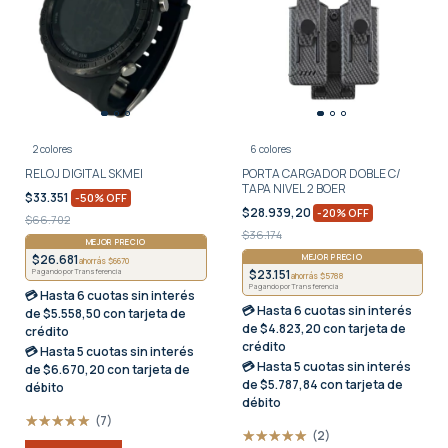
2 colores
6 colores
RELOJ DIGITAL SKMEI
PORTA CARGADOR DOBLE C/
TAPA NIVEL 2 BOER
$33.351
-
50
%
OFF
$28.939,20
-
20
%
OFF
$66.702
$36.174
MEJOR PRECIO
$26.681
MEJOR PRECIO
ahorrás $6670
$23.151
Pagando por Transferencia
ahorrás $5788
Pagando por Transferencia
💳 Hasta
6 cuotas sin interés
💳 Hasta
6 cuotas sin interés
de $5.558,50 con tarjeta de
de $4.823,20 con tarjeta de
crédito
crédito
💳 Hasta
5 cuotas sin interés
💳 Hasta
5 cuotas sin interés
de $6.670,20 con tarjeta de
de $5.787,84 con tarjeta de
débito
débito
(7)
(2)