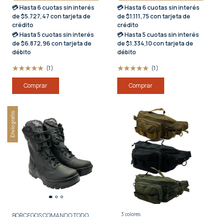
💳 Hasta
6 cuotas sin interés
💳 Hasta
6 cuotas sin interés
de $5.727,47 con tarjeta de
de $1.111,75 con tarjeta de
crédito
crédito
💳 Hasta
5 cuotas sin interés
💳 Hasta
5 cuotas sin interés
de $6.872,96 con tarjeta de
de $1.334,10 con tarjeta de
débito
débito
(1)
(1)
Comprar
Comprar
Envío gratis
3 colores
BORCEGOS COMANDO TODO