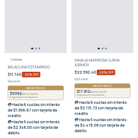
7 colores
NAVAJA MARIPOSA CURVA
ASIIMOV
BALACLAVA ESTAMPADO
$22.390,40
-
20
%
OFF
$11.740
-
20
%
OFF
$27.988
$14.675
MEJOR PRECIO
MEJOR PRECIO
$17.912
ahorrás $4478
$9392
ahorrás $2348
Pagando por Transferencia
Pagando por Transferencia
💳 Hasta
6 cuotas sin interés
💳 Hasta
6 cuotas sin interés
de $3.731,73 con tarjeta de
de $1.956,67 con tarjeta de
crédito
crédito
💳 Hasta
5 cuotas sin interés
💳 Hasta
5 cuotas sin interés
de $4.478,08 con tarjeta de
de $2.348,00 con tarjeta de
débito
débito