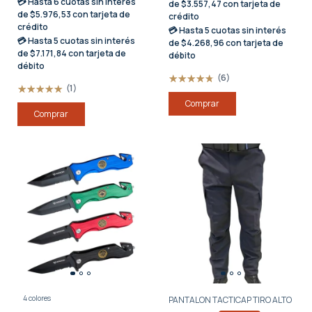
💳 Hasta
6 cuotas sin interés
de $3.557,47 con tarjeta de
de $5.976,53 con tarjeta de
crédito
crédito
💳 Hasta
5 cuotas sin interés
💳 Hasta
5 cuotas sin interés
de $4.268,96 con tarjeta de
de $7.171,84 con tarjeta de
débito
débito
(6)
(1)
Comprar
Comprar
4 colores
PANTALON TACTICAP TIRO ALTO