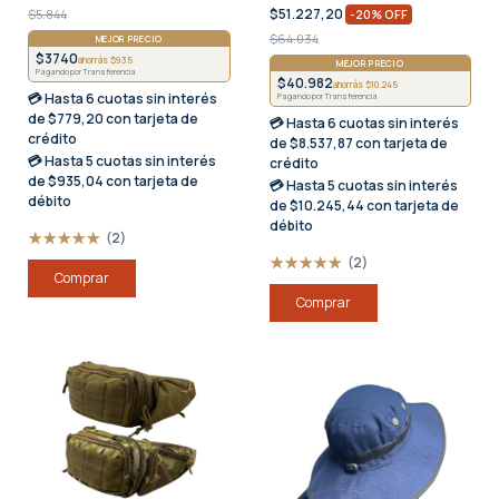
$51.227,20
$5.844
-
20
%
OFF
$64.034
MEJOR PRECIO
$3740
ahorrás $935
MEJOR PRECIO
Pagando por Transferencia
$40.982
ahorrás $10.245
💳 Hasta
6 cuotas sin interés
Pagando por Transferencia
de $779,20 con tarjeta de
💳 Hasta
6 cuotas sin interés
crédito
de $8.537,87 con tarjeta de
💳 Hasta
5 cuotas sin interés
crédito
de $935,04 con tarjeta de
💳 Hasta
5 cuotas sin interés
débito
de $10.245,44 con tarjeta de
débito
(2)
(2)
Comprar