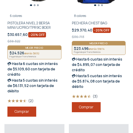
6 colores
8 colores
PISTOLERA NIVEL 2 BERSA
PECHERA CHEST BAG
MINI/UCPRO/TPR9C BOER
$29.370,40
-
20
%
OFF
$30.657,60
-
20
%
OFF
$36.713
$38.322
MEJOR PRECIO
MEJOR PRECIO
$23.496
ahorrás $5874
$24.526
Pagando por Transferencia
ahorrás $6132
Pagando por Transferencia
💳 Hasta
6 cuotas sin interés
💳 Hasta
6 cuotas sin interés
de $4.895,07 con tarjeta de
de $5.109,60 con tarjeta de
crédito
crédito
💳 Hasta
5 cuotas sin interés
💳 Hasta
5 cuotas sin interés
de $5.874,08 con tarjeta de
de $6.131,52 con tarjeta de
débito
débito
(3)
(2)
Comprar
Comprar