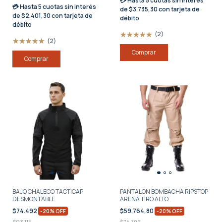
💳 Hasta
5 cuotas sin interés
💳 Hasta
5 cuotas sin interés
de $3.735,30 con tarjeta de
de $2.401,30 con tarjeta de
débito
débito
(2)
(2)
Comprar
Comprar
BAJO CHALECO TACTICAP
PANTALON BOMBACHA RIPSTOP
DESMONTABLE
ARENA TIRO ALTO
$74.492
$59.764,80
-
20
%
OFF
-
20
%
OFF
$93.115
$74.706