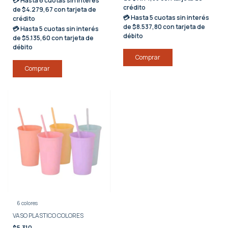
💳 Hasta
6 cuotas sin interés
crédito
de $4.279,67 con tarjeta de
💳 Hasta
5 cuotas sin interés
crédito
de $8.537,80 con tarjeta de
💳 Hasta
5 cuotas sin interés
débito
de $5.135,60 con tarjeta de
débito
Comprar
6 colores
VASO PLASTICO COLORES
$5.310