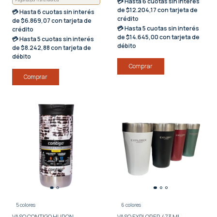
💳 Hasta
6 cuotas sin interés
Pagando por Transferencia
de $12.204,17 con tarjeta de
💳 Hasta
6 cuotas sin interés
crédito
de $6.869,07 con tarjeta de
💳 Hasta
5 cuotas sin interés
crédito
de $14.645,00 con tarjeta de
💳 Hasta
5 cuotas sin interés
débito
de $8.242,88 con tarjeta de
débito
Comprar
Comprar
5 colores
6 colores
VASO CONTIGO HURON
VASO EXPLORER 473 ML