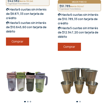
$42.582
ahorrás $10.646
MEJOR PRECIO
Pagando por Transferencia
$51.789
ahorrás $12.947
💳 Hasta
6 cuotas sin interés
Pagando por Transferencia
de $8.871,33 con tarjeta de
💳 Hasta
6 cuotas sin interés
crédito
de $10.789,33 con tarjeta de
💳 Hasta
5 cuotas sin interés
crédito
de $10.645,60 con tarjeta de
💳 Hasta
5 cuotas sin interés
débito
de $12.947,20 con tarjeta de
débito
Comprar