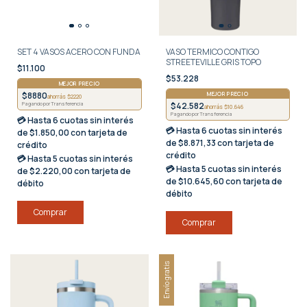
SET 4 VASOS ACERO CON FUNDA
VASO TERMICO CONTIGO
STREETEVILLE GRIS TOPO
$11.100
$53.228
MEJOR PRECIO
$8880
MEJOR PRECIO
ahorrás $2220
$42.582
Pagando por Transferencia
ahorrás $10.646
Pagando por Transferencia
💳 Hasta
6 cuotas sin interés
💳 Hasta
6 cuotas sin interés
de $1.850,00 con tarjeta de
de $8.871,33 con tarjeta de
crédito
crédito
💳 Hasta
5 cuotas sin interés
💳 Hasta
5 cuotas sin interés
de $2.220,00 con tarjeta de
de $10.645,60 con tarjeta de
débito
débito
Envío gratis