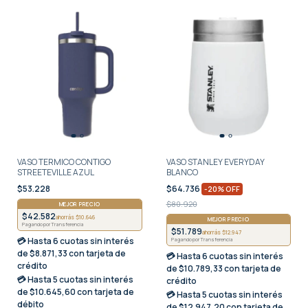
VASO TERMICO CONTIGO
VASO STANLEY EVERYDAY
STREETEVILLE AZUL
BLANCO
$53.228
$64.736
-
20
%
OFF
$80.920
MEJOR PRECIO
$42.582
ahorrás $10.646
MEJOR PRECIO
Pagando por Transferencia
$51.789
ahorrás $12.947
💳 Hasta
6 cuotas sin interés
Pagando por Transferencia
de $8.871,33 con tarjeta de
💳 Hasta
6 cuotas sin interés
crédito
de $10.789,33 con tarjeta de
💳 Hasta
5 cuotas sin interés
crédito
de $10.645,60 con tarjeta de
💳 Hasta
5 cuotas sin interés
débito
de $12.947,20 con tarjeta de