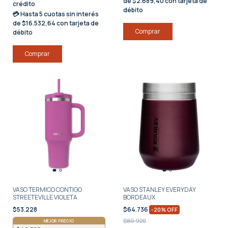
de $2.689,40 con tarjeta de
crédito
débito
💳 Hasta
5 cuotas sin interés
de $16.532,64 con tarjeta de
débito
Comprar
VASO TERMICO CONTIGO
VASO STANLEY EVERYDAY
STREETEVILLE VIOLETA
BORDEAUX
$53.228
$64.736
-
20
%
OFF
$80.920
MEJOR PRECIO