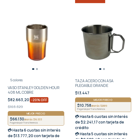
5 colores
TAZA ACERO CON ASA
PLEGABLE GRANDE
VASO STANLEY GOLDEN HOUR
408 ML COBRE
$13.447
$82.663,20
-
20
%
OFF
MEJOR PRECIO
$10.758
ahorrás $2689
$103.329
Pagando por Transferencia
MEJOR PRECIO
💳 Hasta
6 cuotas sin interés
$66.130
ahorrás $16.533
de $2.241,17 con tarjeta de
Pagando por Transferencia
crédito
💳 Hasta
6 cuotas sin interés
💳 Hasta
5 cuotas sin interés
de $13.777,20 con tarjeta de