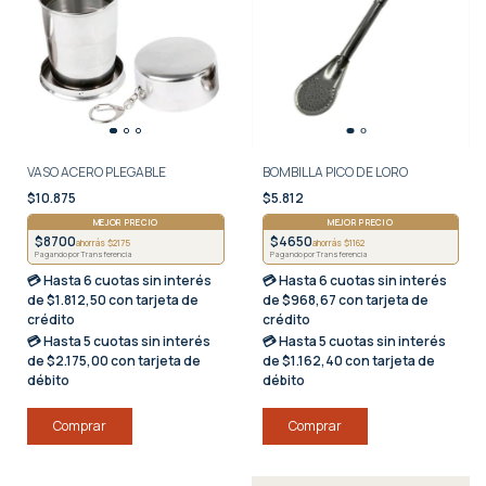
VASO ACERO PLEGABLE
BOMBILLA PICO DE LORO
$10.875
$5.812
MEJOR PRECIO
MEJOR PRECIO
$8700
$4650
ahorrás $2175
ahorrás $1162
Pagando por Transferencia
Pagando por Transferencia
💳 Hasta
6 cuotas sin interés
💳 Hasta
6 cuotas sin interés
de $1.812,50 con tarjeta de
de $968,67 con tarjeta de
crédito
crédito
💳 Hasta
5 cuotas sin interés
💳 Hasta
5 cuotas sin interés
de $2.175,00 con tarjeta de
de $1.162,40 con tarjeta de
débito
débito