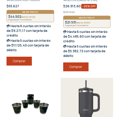
$55.627
$26.913,60
-
20
%
OFF
$33.642
MEJOR PRECIO
$44.502
ahorrás $11.125
MEJOR PRECIO
Pagando por Transferencia
$21.531
ahorrás $5383
💳 Hasta
6 cuotas sin interés
Pagando por Transferencia
de $9.271,17 con tarjeta de
💳 Hasta
6 cuotas sin interés
crédito
de $4.485,60 con tarjeta de
💳 Hasta
5 cuotas sin interés
crédito
de $11.125,40 con tarjeta de
💳 Hasta
5 cuotas sin interés
débito
de $5.382,72 con tarjeta de
débito
Comprar
Comprar