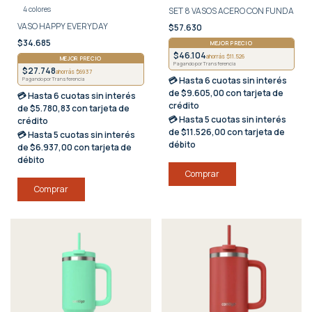
4 colores
SET 8 VASOS ACERO CON FUNDA
VASO HAPPY EVERYDAY
$57.630
$34.685
MEJOR PRECIO
$46.104
ahorrás $11.526
MEJOR PRECIO
Pagando por Transferencia
$27.748
ahorrás $6937
💳 Hasta
6 cuotas sin interés
Pagando por Transferencia
de $9.605,00 con tarjeta de
💳 Hasta
6 cuotas sin interés
crédito
de $5.780,83 con tarjeta de
💳 Hasta
5 cuotas sin interés
crédito
de $11.526,00 con tarjeta de
💳 Hasta
5 cuotas sin interés
débito
de $6.937,00 con tarjeta de
débito
Comprar