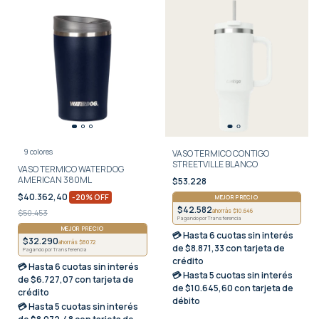
9 colores
VASO TERMICO CONTIGO
STREETVILLE BLANCO
VASO TERMICO WATERDOG
AMERICAN 380ML
$53.228
$40.362,40
-
20
%
OFF
MEJOR PRECIO
$42.582
ahorrás $10.646
$50.453
Pagando por Transferencia
MEJOR PRECIO
💳 Hasta
6 cuotas sin interés
$32.290
ahorrás $8072
de $8.871,33 con tarjeta de
Pagando por Transferencia
crédito
💳 Hasta
6 cuotas sin interés
💳 Hasta
5 cuotas sin interés
de $6.727,07 con tarjeta de
de $10.645,60 con tarjeta de
crédito
débito
💳 Hasta
5 cuotas sin interés