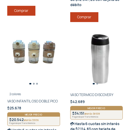
débito
Comprar
2 colores
VASO TERMICO DISCOVERY
VASO INFANTIL OSO DOBLE PICO
$42.689
$25.678
MEJOR PRECIO
$34.151
ahorrás $8538
MEJOR PRECIO
Pagando por Transferencia
$20.542
ahorrás $5136
💳 Hasta
6 cuotas sin interés
Pagando por Transferencia
de $7.114,83 con tarjeta de