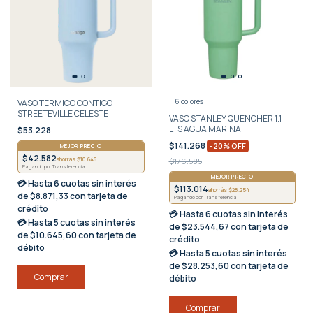
6 colores
VASO TERMICO CONTIGO
STREETEVILLE CELESTE
VASO STANLEY QUENCHER 1.1
LTS AGUA MARINA
$53.228
$141.268
-
20
%
OFF
MEJOR PRECIO
$42.582
ahorrás $10.646
$176.585
Pagando por Transferencia
MEJOR PRECIO
💳 Hasta
6 cuotas sin interés
$113.014
ahorrás $28.254
de $8.871,33 con tarjeta de
Pagando por Transferencia
crédito
💳 Hasta
6 cuotas sin interés
💳 Hasta
5 cuotas sin interés
de $23.544,67 con tarjeta de
de $10.645,60 con tarjeta de
crédito
débito
💳 Hasta
5 cuotas sin interés
de $28.253,60 con tarjeta de
débito
Comprar