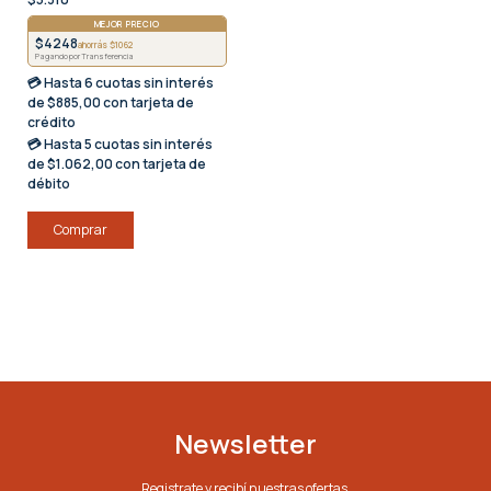
MEJOR PRECIO
$4248
ahorrás $1062
Pagando por Transferencia
💳 Hasta
6 cuotas sin interés
de $885,00 con tarjeta de
crédito
💳 Hasta
5 cuotas sin interés
de $1.062,00 con tarjeta de
débito
Comprar
Newsletter
Registrate y recibí nuestras ofertas.