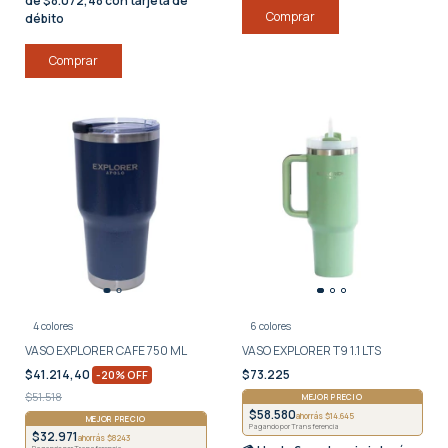
de $8.072,48 con tarjeta de
débito
Comprar
4 colores
6 colores
VASO EXPLORER CAFE 750 ML
VASO EXPLORER T9 1.1 LTS
$41.214,40
$73.225
-
20
%
OFF
$51.518
MEJOR PRECIO
$58.580
ahorrás $14.645
MEJOR PRECIO
Pagando por Transferencia
$32.971
ahorrás $8243