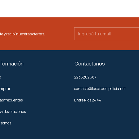
te y recibí nuestras ofertas.
nformación
Contactános
o
2235202687
omprar
contacto@lacasadelpolicia.net
as frecuentes
Entre Rios 2444
 y devoluciones
 somos