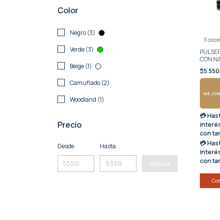
Color
Negro (3)
3 color
Verde (3)
PULSE
CON N
Beige (1)
$5.55
Camuflado (2)
MEJOR
Woodland (1)
💳 Has
Precio
interé
con ta
💳 Has
Desde
Hasta
interé
con ta
Aplicar
Co