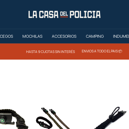
CEGOS
MOCHILAS
ACCESORIOS
CAMPING
INDUME
ENVIOS A TODO EL PAIS 📦
HASTA 9 CUOTAS SIN INTERÉS
20% off 