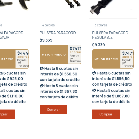
es
4 colores
3 colores
RA PARACORD
PULSERA PARACORD
PULSERA PARACORD
AVAJA
REGULABLE
$9.339
0
$9.339
$7471
ahorrás $1868
$4440
$7471
MEJOR PRECIO
Pagando
ahorrás $1110
ahorrás $1
por
 PRECIO
MEJOR PRECIO
Pagando
Pagando
Transferencia
por
por
Transferencia
Transferencia
💳 Hasta
6 cuotas sin
ta
6 cuotas sin
💳 Hasta
6 cuotas sin
interés
de $1.556,50
s
de $925,00
interés
de $1.556,50
con tarjeta de crédito
rjeta de crédito
con tarjeta de crédito
💳 Hasta
5 cuotas sin
ta
5 cuotas sin
💳 Hasta
5 cuotas sin
interés
de $1.867,80
s
de $1.110,00
interés
de $1.867,80
con tarjeta de débito
rjeta de débito
con tarjeta de débito
Comprar
mprar
Comprar