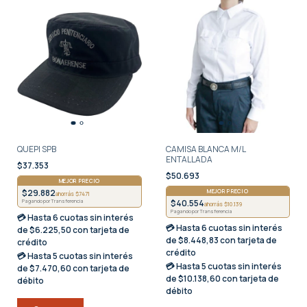
QUEPI SPB
CAMISA BLANCA M/L
ENTALLADA
$37.353
$50.693
MEJOR PRECIO
$29.882
MEJOR PRECIO
ahorrás $7471
$40.554
Pagando por Transferencia
ahorrás $10.139
Pagando por Transferencia
💳 Hasta
6 cuotas sin interés
💳 Hasta
6 cuotas sin interés
de $6.225,50 con tarjeta de
de $8.448,83 con tarjeta de
crédito
crédito
💳 Hasta
5 cuotas sin interés
💳 Hasta
5 cuotas sin interés
de $7.470,60 con tarjeta de
de $10.138,60 con tarjeta de
débito
débito