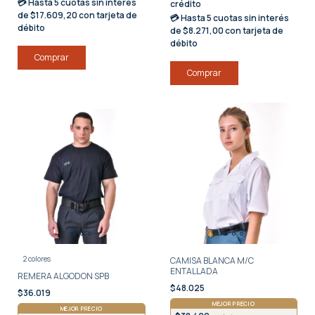
💳 Hasta
5 cuotas sin interés
crédito
de $17.609,20 con tarjeta de
💳 Hasta
5 cuotas sin interés
débito
de $8.271,00 con tarjeta de
débito
Comprar
Comprar
2 colores
CAMISA BLANCA M/C
ENTALLADA
REMERA ALGODON SPB
$48.025
$36.019
MEJOR PRECIO
MEJOR PRECIO