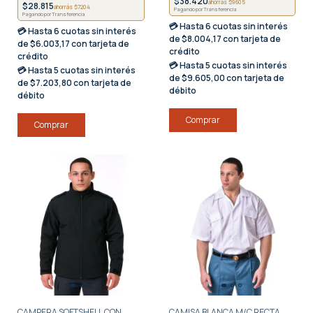
$38.420
ahorrás $9605
$28.815
ahorrás $7204
Pagando por Transferencia
Pagando por Transferencia
💳 Hasta
6 cuotas sin interés
💳 Hasta
6 cuotas sin interés
de $8.004,17 con tarjeta de
de $6.003,17 con tarjeta de
crédito
crédito
💳 Hasta
5 cuotas sin interés
💳 Hasta
5 cuotas sin interés
de $9.605,00 con tarjeta de
de $7.203,80 con tarjeta de
débito
débito
Comprar
Comprar
CAMPERA SOFTSHELL CON
CAMISA BLANCA M/C RECTA