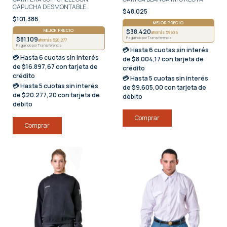
CAPUCHA DESMONTABLE
$48.025
NEGRA
$101.386
MEJOR PRECIO
MEJOR PRECIO
$38.420
ahorrás $9605
$81.109
Pagando por Transferencia
ahorrás $20.277
Pagando por Transferencia
💳 Hasta
6 cuotas sin interés
💳 Hasta
6 cuotas sin interés
de $8.004,17 con tarjeta de
de $16.897,67 con tarjeta de
crédito
crédito
💳 Hasta
5 cuotas sin interés
💳 Hasta
5 cuotas sin interés
de $9.605,00 con tarjeta de
de $20.277,20 con tarjeta de
débito
débito
Comprar
Comprar