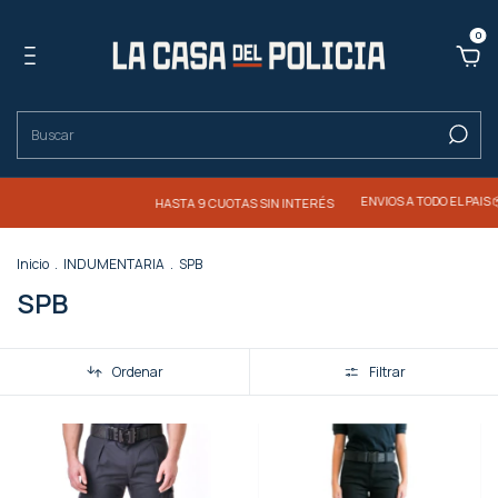
0
ENVIOS A TODO EL PAIS 📦
HASTA 9 CUOTAS SIN INTERÉS
Inicio
.
INDUMENTARIA
.
SPB
SPB
Ordenar
Filtrar