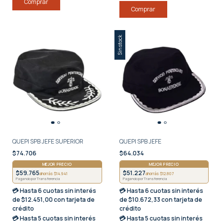
Comprar
Comprar
Sin stock
QUEPI SPB JEFE SUPERIOR
QUEPI SPB JEFE
$74.706
$64.034
MEJOR PRECIO
MEJOR PRECIO
$59.765
$51.227
ahorrás $14.941
ahorrás $12.807
Pagando por Transferencia
Pagando por Transferencia
💳 Hasta
6 cuotas sin interés
💳 Hasta
6 cuotas sin interés
de $12.451,00 con tarjeta de
de $10.672,33 con tarjeta de
crédito
crédito
💳 Hasta
5 cuotas sin interés
💳 Hasta
5 cuotas sin interés