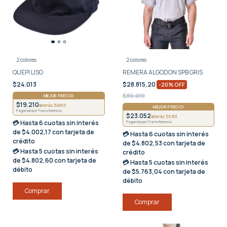
2 colores
2 colores
QUEPI LISO
REMERA ALGODON SPB GRIS
$24.013
$28.815,20
-
20
%
OFF
$36.019
MEJOR PRECIO
$19.210
ahorrás $4803
MEJOR PRECIO
Pagando por Transferencia
$23.052
ahorrás $5763
💳 Hasta
6 cuotas sin interés
Pagando por Transferencia
de $4.002,17 con tarjeta de
💳 Hasta
6 cuotas sin interés
crédito
de $4.802,53 con tarjeta de
💳 Hasta
5 cuotas sin interés
crédito
de $4.802,60 con tarjeta de
💳 Hasta
5 cuotas sin interés
débito
de $5.763,04 con tarjeta de
débito
Comprar
Comprar