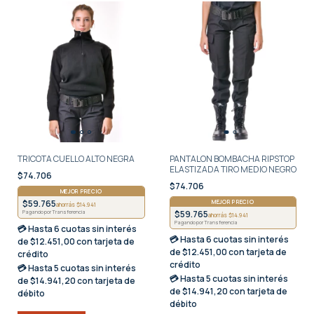
TRICOTA CUELLO ALTO NEGRA
PANTALON BOMBACHA RIPSTOP
ELASTIZADA TIRO MEDIO NEGRO
$74.706
$74.706
MEJOR PRECIO
$59.765
MEJOR PRECIO
ahorrás $14.941
$59.765
Pagando por Transferencia
ahorrás $14.941
Pagando por Transferencia
💳 Hasta
6 cuotas sin interés
💳 Hasta
6 cuotas sin interés
de $12.451,00 con tarjeta de
de $12.451,00 con tarjeta de
crédito
crédito
💳 Hasta
5 cuotas sin interés
💳 Hasta
5 cuotas sin interés
de $14.941,20 con tarjeta de
de $14.941,20 con tarjeta de
débito
débito