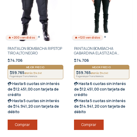
🔥 +200 vendidos
🔥 +120 vendidos
PANTALON BOMBACHA RIPSTOP
PANTALON BOMBACHA
TIRO ALTO NEGRO
GABARDINA ELASTIZADA
NEGRA
$74.706
$74.706
MEJOR PRECIO
MEJOR PRECIO
$59.765
$59.765
ahorrás $14.941
ahorrás $14.941
Pagando por Transferencia
Pagando por Transferencia
💳 Hasta
6 cuotas sin interés
💳 Hasta
6 cuotas sin interés
de $12.451,00 con tarjeta de
de $12.451,00 con tarjeta de
crédito
crédito
💳 Hasta
5 cuotas sin interés
💳 Hasta
5 cuotas sin interés
de $14.941,20 con tarjeta de
de $14.941,20 con tarjeta de
débito
débito
Comprar
Comprar