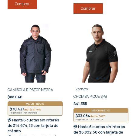
Comprar
Comprar
2 colores
CAMISOLA RIPSTOP NEGRA
CHOMBA PIQUE SPB
$88.046
$41.355
MEJOR PRECIO
$70.437
ahorrás $17.609
MEJOR PRECIO
Pagando por Transferencia
$33.084
ahorrás $8271
💳 Hasta
6 cuotas sin interés
Pagando por Transferencia
de $14.674,33 con tarjeta de
💳 Hasta
6 cuotas sin interés
crédito
de $6.892,50 con tarjeta de