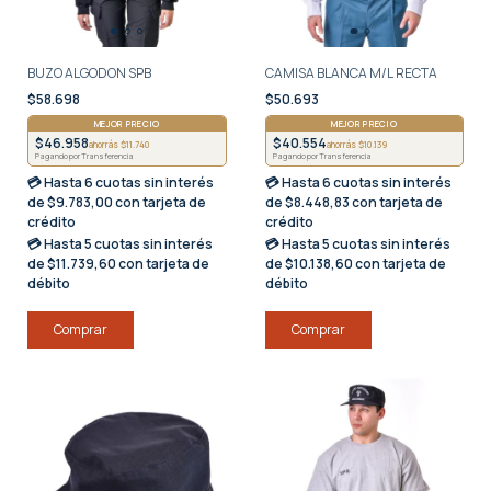
BUZO ALGODON SPB
CAMISA BLANCA M/L RECTA
$58.698
$50.693
MEJOR PRECIO
MEJOR PRECIO
$46.958
$40.554
ahorrás $11.740
ahorrás $10.139
Pagando por Transferencia
Pagando por Transferencia
💳 Hasta
6 cuotas sin interés
💳 Hasta
6 cuotas sin interés
de $9.783,00 con tarjeta de
de $8.448,83 con tarjeta de
crédito
crédito
💳 Hasta
5 cuotas sin interés
💳 Hasta
5 cuotas sin interés
de $11.739,60 con tarjeta de
de $10.138,60 con tarjeta de
débito
débito
Comprar
Comprar