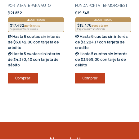
PORTA MATE PARA AUTO
FUNDA PORTA TERMO FOREST
$21.852
$19.345
MEJOR PRECIO
MEJOR PRECIO
$17.482
$15.476
ahorrás $4370
ahorrás $3869
Pagando por Transferencia
Pagando por Transferencia
💳 Hasta
6 cuotas sin interés
💳 Hasta
6 cuotas sin interés
de $3.642,00 con tarjeta de
de $3.224,17 con tarjeta de
crédito
crédito
💳 Hasta
5 cuotas sin interés
💳 Hasta
5 cuotas sin interés
de $4.370,40 con tarjeta de
de $3.869,00 con tarjeta de
débito
débito