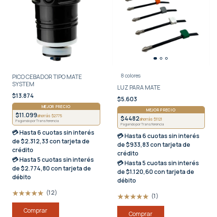
8 colores
PICO CEBADOR TIPO MATE
SYSTEM
LUZ PARA MATE
$13.874
$5.603
MEJOR PRECIO
MEJOR PRECIO
$11.099
ahorrás $2775
$4482
ahorrás $1121
Pagando por Transferencia
Pagando por Transferencia
💳 Hasta
6 cuotas sin interés
💳 Hasta
6 cuotas sin interés
de $2.312,33 con tarjeta de
de $933,83 con tarjeta de
crédito
crédito
💳 Hasta
5 cuotas sin interés
💳 Hasta
5 cuotas sin interés
de $2.774,80 con tarjeta de
de $1.120,60 con tarjeta de
débito
débito
(12)
(1)
Comprar