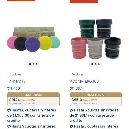
6 colores
5 colores
TAPA MATE
PICO MATERO 360
$11.430
$11.887
MEJOR PRECIO
MEJOR PRECIO
$9144
$9510
ahorrás $2286
ahorrás $2377
Pagando por Transferencia
Pagando por Transferencia
💳 Hasta
6 cuotas sin interés
💳 Hasta
6 cuotas sin interés
de $1.905,00 con tarjeta de
de $1.981,17 con tarjeta de
crédito
crédito
💳 Hasta
5 cuotas sin interés
💳 Hasta
5 cuotas sin interés