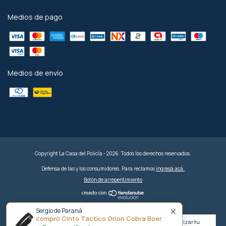
Medios de pago
Medios de envío
Copyright La Casa del Policía - 2026. Todos los derechos reservados.
Defensa de las y los consumidores. Para reclamos
ingresá acá.
Botón de arrepentimiento
×
Sergio de Paraná
compró Cinto Tactico Orion Cobra Boer
Al navegar por este sitio
aceptás el uso de cookies
para agilizar tu