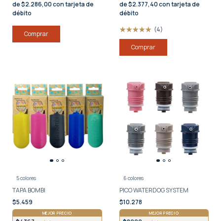
de $2.286,00 con tarjeta de
de $2.377,40 con tarjeta de
débito
débito
(4)
Comprar
Comprar
5 colores
6 colores
TAPA BOMBI
PICO WATERDOG SYSTEM
$5.459
$10.278
MEJOR PRECIO
MEJOR PRECIO