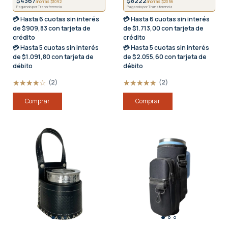
$4367
$8222
ahorrás $1092
ahorrás $2056
Pagando por Transferencia
Pagando por Transferencia
💳 Hasta
6 cuotas sin interés
💳 Hasta
6 cuotas sin interés
de $909,83 con tarjeta de
de $1.713,00 con tarjeta de
crédito
crédito
💳 Hasta
5 cuotas sin interés
💳 Hasta
5 cuotas sin interés
de $1.091,80 con tarjeta de
de $2.055,60 con tarjeta de
débito
débito
(2)
(2)
Comprar
Comprar