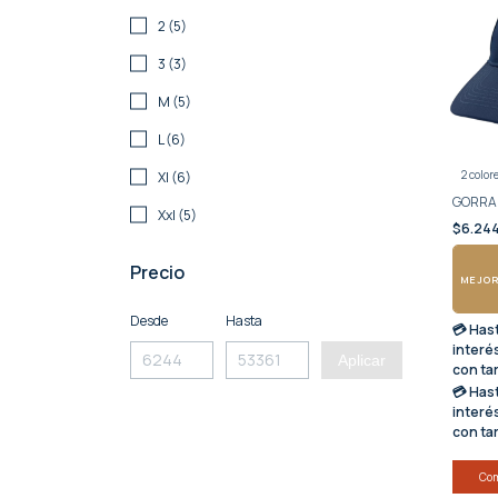
2 (5)
3 (3)
M (5)
L (6)
2 color
Xl (6)
GORRA 
Xxl (5)
$6.24
Precio
MEJOR
Desde
Hasta
💳 Has
interé
Aplicar
con ta
💳 Has
interé
con ta
Co