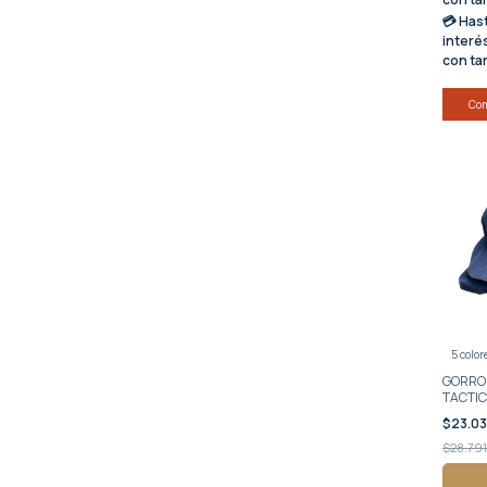
💳 Has
interé
con ta
Co
5 color
GORRO
TACTI
$23.0
$28.791