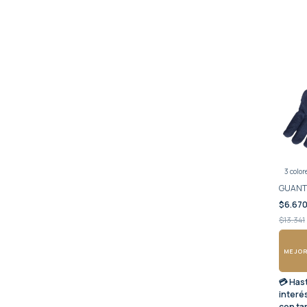
3 color
GUANT
$6.67
$13.341
MEJOR
💳 Has
interé
con ta