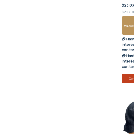
$23.0
$28.791
MEJOR
💳 Has
interé
con ta
💳 Has
interé
con ta
Co