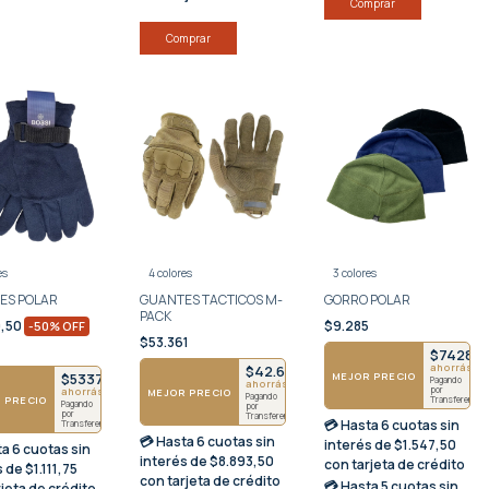
Comprar
Comprar
es
4 colores
3 colores
ES POLAR
GUANTES TACTICOS M-
GORRO POLAR
PACK
0,50
$9.285
-
50
%
OFF
$53.361
$7428
ahorrás $1
$42.689
MEJOR PRECIO
$5337
Pagando
ahorrás $10.672
por
ahorrás $1334
MEJOR PRECIO
Pagando
 PRECIO
Transferencia
Pagando
por
por
Transferencia
💳 Hasta
6 cuotas sin
Transferencia
💳 Hasta
6 cuotas sin
interés
de $1.547,50
ta
6 cuotas sin
interés
de $8.893,50
con tarjeta de crédito
s
de $1.111,75
con tarjeta de crédito
💳 Hasta
5 cuotas sin
rjeta de crédito