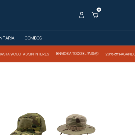
0
NTARIA
COMBOS
ENVIOS A TODO EL PAIS 📦
 SIN INTERÉS
20% off PAGANDO CON TRANSF