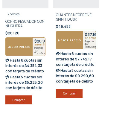
2 colores
GUANTES NEOPRENE
SPINIT DUSK
GORRO PESCADOR CON
NUQUERA
$46.453
$26.126
$37.162
ahorrás $9291
4803
MEJOR PRECIO
$20.901
Pagando
por
ahorrás $5225
MEJOR PRECIO
Transferencia
Pagando
por
💳 Hasta
6 cuotas sin
Transferencia
interés
de $7.742,17
💳 Hasta
6 cuotas sin
con tarjeta de crédito
interés
de $4.354,33
💳 Hasta
5 cuotas sin
con tarjeta de crédito
interés
de $9.290,60
💳 Hasta
5 cuotas sin
con tarjeta de débito
interés
de $5.225,20
con tarjeta de débito
Comprar
Comprar