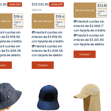
32,80
$23.032,80
-
20
%
OFF
-
20
%
OFF
$12.807
ahorrás $
$28.791
MEJOR PRECIO
Pagando
por
$18.426
$18.426
Transferencia
ahorrás $4607
ahorrás $4607
💳 Hasta
6 cuotas sin
 PRECIO
MEJOR PRECIO
Pagando
Pagando
por
por
interés
de $2.668,17
Transferencia
Transferencia
con tarjeta de crédito
ta
6 cuotas sin
💳 Hasta
6 cuotas sin
💳 Hasta
5 cuotas sin
s
de $3.838,80
interés
de $3.838,80
interés
de $3.201,80
rjeta de crédito
con tarjeta de crédito
con tarjeta de débito
ta
5 cuotas sin
💳 Hasta
5 cuotas sin
s
de $4.606,56
interés
de $4.606,56
rjeta de débito
con tarjeta de débito
mprar
Comprar