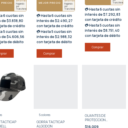
ahorrás $4607
ahorrás $2988
 PRECIO
MEJOR PRECIO
Transferencia
Pagando
Pagando
por
por
💳 Hasta
6 cuotas sin
Transferencia
Transferencia
interés
de $7.292,83
ta
6 cuotas sin
💳 Hasta
6 cuotas sin
con tarjeta de crédito
s
de $3.838,80
interés
de $2.490,27
💳 Hasta
5 cuotas sin
rjeta de crédito
con tarjeta de crédito
interés
de $8.751,40
ta
5 cuotas sin
💳 Hasta
5 cuotas sin
con tarjeta de débito
s
de $4.606,56
interés
de $2.988,32
rjeta de débito
con tarjeta de débito
Comprar
mprar
Comprar
es
5 colores
GUANTES DE
PROTECCION
 TACTICAP
GORRA TACTICAP
ANTICORTE
HELL
ALGODON
$16.009