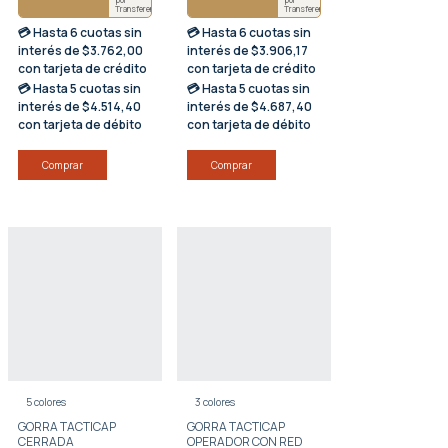
Transferencia
Transferencia
💳 Hasta
6 cuotas sin
💳 Hasta
6 cuotas sin
interés
de $3.762,00
interés
de $3.906,17
con tarjeta de crédito
con tarjeta de crédito
💳 Hasta
5 cuotas sin
💳 Hasta
5 cuotas sin
interés
de $4.514,40
interés
de $4.687,40
con tarjeta de débito
con tarjeta de débito
Comprar
Comprar
5 colores
3 colores
GORRA TACTICAP
GORRA TACTICAP
CERRADA
OPERADOR CON RED