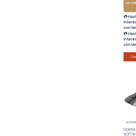
MEJOR
💳 Has
interé
con ta
💳 Has
interé
con ta
Co
4 color
GORRA
SOFTS