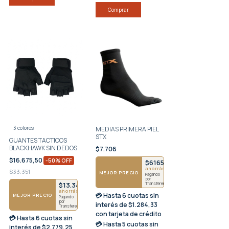
Comprar
3 colores
MEDIAS PRIMERA PIEL
STX
GUANTES TACTICOS
BLACKHAWK SIN DEDOS
$7.706
$16.675,50
-
50
%
OFF
$6165
ahorrás $1541
$33.351
857
MEJOR PRECIO
Pagando
por
$13.341
Transferencia
ahorrás $3335
💳 Hasta
6 cuotas sin
MEJOR PRECIO
Pagando
por
interés
de $1.284,33
Transferencia
con tarjeta de crédito
💳 Hasta
6 cuotas sin
💳 Hasta
5 cuotas sin
interés
de $2.779,25