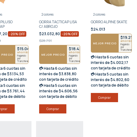
es
2 colores
2 colores
PILUSO
GORRA TACTICAP LISA
GORRO ALPINE SKATE
CAP
C/ ABROJO
$24.013
7,20
$23.032,80
-
20
%
OFF
-
20
%
OFF
$19.210
9
$28.791
ahorrás $
MEJOR PRECIO
Pagando
por
$15.046
$18.426
Transferencia
ahorrás $3761
ahorrás $4607
 PRECIO
MEJOR PRECIO
Pagando
Pagando
💳 Hasta
6 cuotas sin
por
por
Transferencia
Transferencia
interés
de $4.002,17
con tarjeta de crédito
ta
6 cuotas sin
💳 Hasta
6 cuotas sin
s
de $3.134,53
interés
de $3.838,80
💳 Hasta
5 cuotas sin
rjeta de crédito
con tarjeta de crédito
interés
de $4.802,60
con tarjeta de débito
ta
5 cuotas sin
💳 Hasta
5 cuotas sin
s
de $3.761,44
interés
de $4.606,56
rjeta de débito
con tarjeta de débito
Comprar
mprar
Comprar