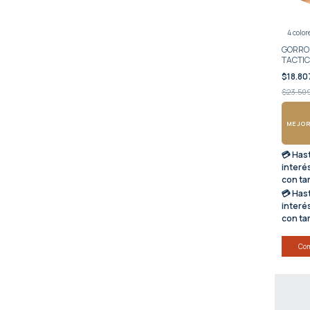
4 color
GORRO 
TACTI
$18.80
$23.50
MEJOR
💳 Has
interé
con ta
💳 Has
interé
con ta
Co