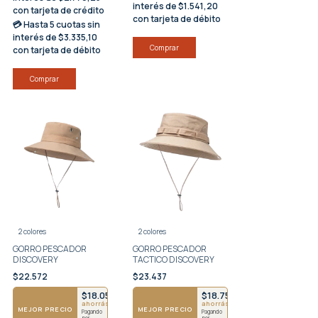
interés
de $1.541,20
con tarjeta de crédito
con tarjeta de débito
💳 Hasta
5 cuotas sin
interés
de $3.335,10
Comprar
con tarjeta de débito
Comprar
2 colores
2 colores
GORRO PESCADOR
GORRO PESCADOR
DISCOVERY
TACTICO DISCOVERY
$22.572
$23.437
$18.058
$18.750
751
ahorrás $4514
ahorrás $4687
MEJOR PRECIO
MEJOR PRECIO
Pagando
Pagando
por
por