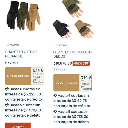
3 colores
3 colores
GUANTES TACTICOS
GUANTES TACTICOS SIN
NEOPRENE
DEDOS
$37.353
$18.676,50
-
50
%
OFF
$37.353
$29.882
ahorrás $7471
4269
MEJOR PRECIO
$14.942
Pagando
por
ahorrás $3735
Transferencia
MEJOR PRECIO
Pagando
por
💳 Hasta
6 cuotas sin
Transferencia
interés
de $6.225,50
💳 Hasta
6 cuotas sin
con tarjeta de crédito
interés
de $3.112,75
💳 Hasta
5 cuotas sin
con tarjeta de crédito
interés
de $7.470,60
💳 Hasta
5 cuotas sin
con tarjeta de débito
interés
de $3.735,30
con tarjeta de débito
Comprar