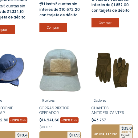
💳 Hasta
5 cuotas sin
interés
de $1.857,00
ta
5 cuotas sin
interés
de $10.672,20
con tarjeta de débito
s
de $1.334,10
con tarjeta de débito
rjeta de débito
Comprar
Comprar
mprar
es
9 colores
2 colores
 BOONIE
GORRAS RIPSTOP
GUANTES
CAP
OPERADOR
ANTIDESLIZANTES
32,80
$14.941,60
$43.757
-
20
%
OFF
-
20
%
OFF
$18.677
$35.006
ahorrás $8
MEJOR PRECIO
$18.426
$11.954
Pagando
por