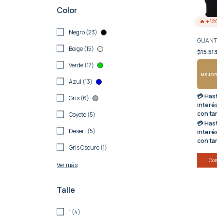
Color
🔥 +12
Negro (23)
GUANTE
Beige (15)
$15.51
Verde (17)
MEJOR
Azul (13)
💳 Has
Gris (6)
interé
con ta
Coyote (5)
💳 Has
Desert (5)
interé
con ta
Gris Oscuro (1)
Co
Ver más
Talle
1 (4)