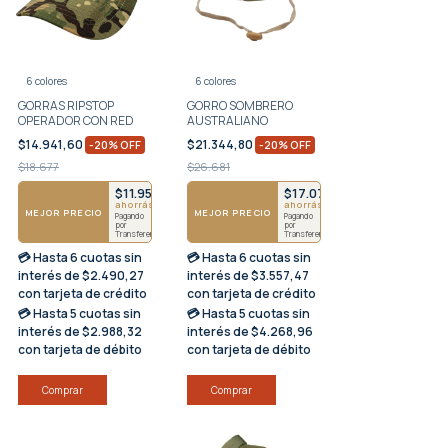
6 colores
6 colores
GORRAS RIPSTOP
GORRO SOMBRERO
OPERADOR CON RED
AUSTRALIANO
$14.941,60
$21.344,80
-
20
%
OFF
-
20
%
OFF
$18.677
$26.681
$11.954
$17.076
4643
ahorrás $2988
ahorrás $4269
MEJOR PRECIO
MEJOR PRECIO
Pagando
Pagando
por
por
Transferencia
Transferencia
💳 Hasta
6 cuotas sin
💳 Hasta
6 cuotas sin
interés
de $2.490,27
interés
de $3.557,47
con tarjeta de crédito
con tarjeta de crédito
💳 Hasta
5 cuotas sin
💳 Hasta
5 cuotas sin
interés
de $2.988,32
interés
de $4.268,96
con tarjeta de débito
con tarjeta de débito
Comprar
Comprar