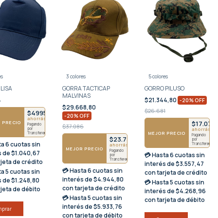
es
3 colores
5 colores
LISA
GORRA TACTICAP
GORRO PILUSO
MALVINAS
4
$21.344,80
-
20
%
OFF
$29.668,80
$26.681
$4995
-
20
%
OFF
ahorrás $1249
 PRECIO
$17.076
Pagando
$37.086
por
ahorrás $
MEJOR PRECIO
Transferencia
Pagando
$23.735
por
ta
6 cuotas sin
Transferencia
ahorrás $5934
MEJOR PRECIO
Pagando
s
de $1.040,67
💳 Hasta
6 cuotas sin
por
Transferencia
rjeta de crédito
interés
de $3.557,47
💳 Hasta
6 cuotas sin
ta
5 cuotas sin
con tarjeta de crédito
interés
de $4.944,80
s
de $1.248,80
💳 Hasta
5 cuotas sin
con tarjeta de crédito
rjeta de débito
interés
de $4.268,96
💳 Hasta
5 cuotas sin
con tarjeta de débito
interés
de $5.933,76
mprar
con tarjeta de débito