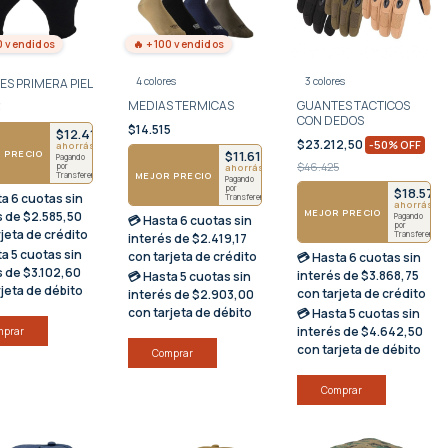
0 vendidos
🔥 +100 vendidos
4 colores
3 colores
S PRIMERA PIEL
MEDIAS TERMICAS
GUANTES TACTICOS
3
CON DEDOS
$14.515
$12.410
$23.212,50
-
50
%
OFF
ahorrás $3103
 PRECIO
$11.612
Pagando
$46.425
por
ahorrás $2903
MEJOR PRECIO
Transferencia
Pagando
por
$18.570
ta
6 cuotas sin
Transferencia
ahorrás $
MEJOR PRECIO
s
de $2.585,50
Pagando
💳 Hasta
6 cuotas sin
por
rjeta de crédito
Transferencia
interés
de $2.419,17
ta
5 cuotas sin
con tarjeta de crédito
💳 Hasta
6 cuotas sin
s
de $3.102,60
interés
de $3.868,75
💳 Hasta
5 cuotas sin
rjeta de débito
con tarjeta de crédito
interés
de $2.903,00
con tarjeta de débito
💳 Hasta
5 cuotas sin
interés
de $4.642,50
mprar
con tarjeta de débito
Comprar
Comprar