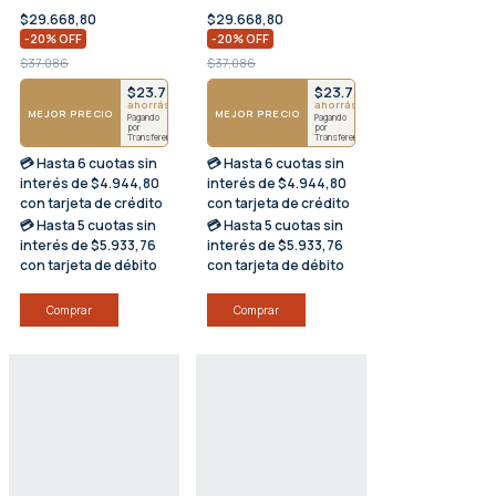
$29.668,80
$29.668,80
3202
-
20
%
OFF
-
20
%
OFF
$37.086
$37.086
$23.735
$23.735
ahorrás $5934
ahorrás $5934
MEJOR PRECIO
MEJOR PRECIO
Pagando
Pagando
por
por
Transferencia
Transferencia
💳 Hasta
6 cuotas sin
💳 Hasta
6 cuotas sin
interés
de $4.944,80
interés
de $4.944,80
con tarjeta de crédito
con tarjeta de crédito
💳 Hasta
5 cuotas sin
💳 Hasta
5 cuotas sin
interés
de $5.933,76
interés
de $5.933,76
con tarjeta de débito
con tarjeta de débito
Comprar
Comprar