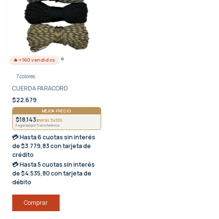
🔥 +160 vendidos
7 colores
CUERDA PARACORD
$22.679
MEJOR PRECIO
$18.143
ahorrás $4536
Pagando por Transferencia
💳 Hasta
6 cuotas sin interés
de $3.779,83 con tarjeta de
crédito
💳 Hasta
5 cuotas sin interés
de $4.535,80 con tarjeta de
débito
Comprar