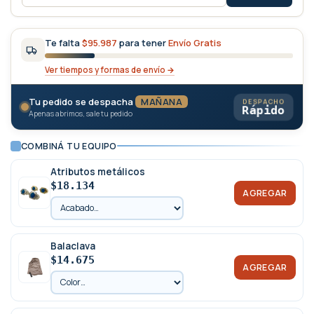
Te falta
$95.987
para tener
Envío Gratis
Ver tiempos y formas de envío →
Tu pedido se despacha
MAÑANA
DESPACHO
Rápido
Apenas abrimos, sale tu pedido
COMBINÁ TU EQUIPO
Atributos metálicos
$18.134
AGREGAR
Balaclava
$14.675
AGREGAR