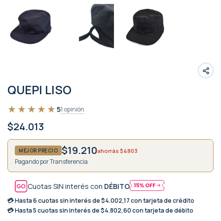
QUEPI LISO
★★★★★
★★★★★
5
1 opinión
$24.013
$19.210
ahorrás $4803
MEJOR PRECIO
Pagando por Transferencia
Cuotas SIN interés con
DÉBITO
💳 Hasta
6 cuotas sin interés
de $4.002,17 con tarjeta de crédito
💳 Hasta
5 cuotas sin interés
de $4.802,60 con tarjeta de débito