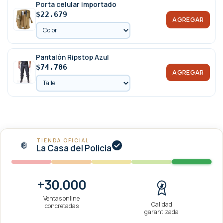
Porta celular importado
$22.679
AGREGAR
Pantalón Ripstop Azul
$74.706
AGREGAR
TIENDA OFICIAL
La Casa del Policia
+30.000
Ventas online
Calidad
concretadas
garantizada