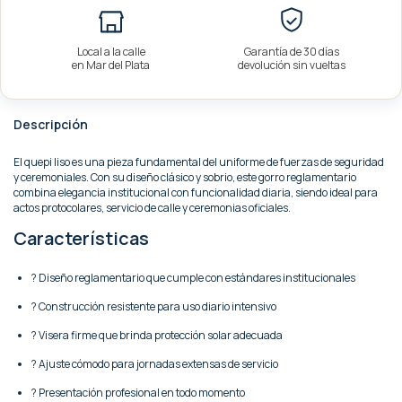
Local a la calle
Garantía de 30 días
en Mar del Plata
devolución sin vueltas
Descripción
El quepi liso es una pieza fundamental del uniforme de fuerzas de seguridad
y ceremoniales. Con su diseño clásico y sobrio, este gorro reglamentario
combina elegancia institucional con funcionalidad diaria, siendo ideal para
actos protocolares, servicio de calle y ceremonias oficiales.
Características
? Diseño reglamentario que cumple con estándares institucionales
? Construcción resistente para uso diario intensivo
? Visera firme que brinda protección solar adecuada
? Ajuste cómodo para jornadas extensas de servicio
? Presentación profesional en todo momento