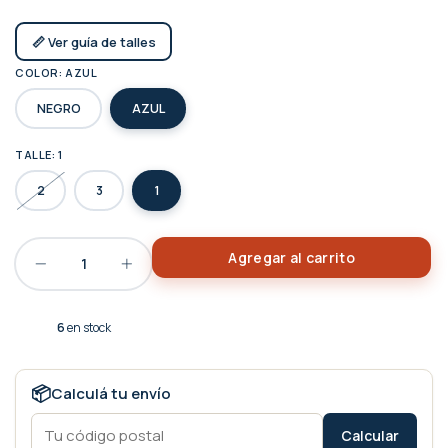
📏 Ver guía de talles
COLOR:
AZUL
NEGRO
AZUL
TALLE:
1
2
3
1
6
en stock
📦
Calculá tu envío
Calcular